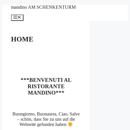
Zum
mandino AM SCHENKENTURM
Inhalt
springen
Menü
HOME
***BENVENUTI AL
RISTORANTE
MANDINO***
Buongiorno, Buonasera, Ciao, Salve
– schön, dass Sie zu uns auf die
Webseite gefunden haben