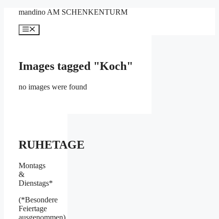
Zum
mandino AM SCHENKENTURM
Inhalt
springen
Menü
Images tagged "Koch"
no images were found
RUHETAGE
Montags
&
Dienstags*
(*Besondere
Feiertage
ausgenommen)